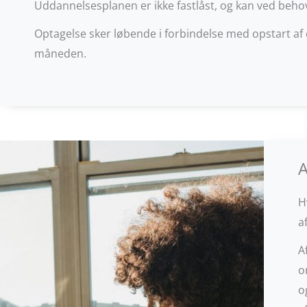
Uddannelsesplanen er ikke fastlåst, og kan ved beho
Optagelse sker løbende i forbindelse med opstart af
måneden.
A
H
a
A
o
o