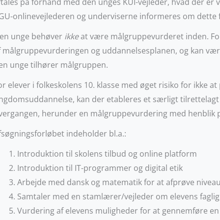
ftales på forhånd med den unges KUI-vejleder, hvad der er vi
GU-onlinevejlederen og underviserne informeres om dette f
en unge behøver
ikke
at være målgruppevurderet inden. Fo
f målgruppevurderingen og uddannelsesplanen, og kan være m
en unge tilhører målgruppen.
or elever i folkeskolens 10. klasse med øget risiko for ikke
ngdomsuddannelse, kan der etableres et særligt tilrettelagt
vergangen, herunder en målgruppevurdering med henblik p
fsøgningsforløbet indeholder bl.a.:
Introduktion til skolens tilbud og online platform
Introduktion til IT-programmer og digital etik
Arbejde med dansk og matematik for at afprøve niveau
Samtaler med en stamlærer/vejleder om elevens faglige
Vurdering af elevens muligheder for at gennemføre en