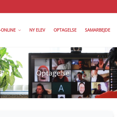
-ONLINE
NY ELEV
OPTAGELSE
SAMARBEJDE
Optagelse