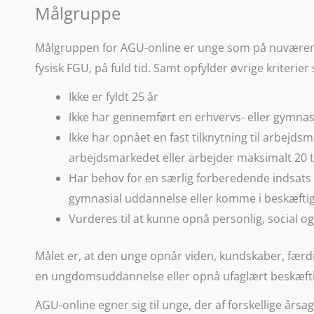
Målgruppe
Målgruppen for AGU-online er unge som på nuværende
fysisk FGU, på fuld tid. Samt opfylder øvrige kriterie
Ikke er fyldt 25 år
Ikke har gennemført en erhvervs- eller gymna
Ikke har opnået en fast tilknytning til arbejds
arbejdsmarkedet eller arbejder maksimalt 20 t
Har behov for en særlig forberedende indsat
gymnasial uddannelse eller komme i beskæfti
Vurderes til at kunne opnå personlig, social o
Målet er, at den unge opnår viden, kundskaber, færdi
en ungdomsuddannelse eller opnå ufaglært beskæfti
AGU-online egner sig til unge, der af forskellige årsa