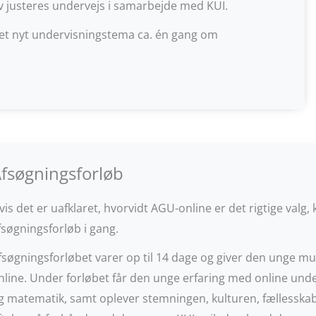
v justeres undervejs i samarbejde med KUI.
 et nyt undervisningstema ca. én gang om
fsøgningsforløb
vis det er uafklaret, hvorvidt AGU-online er det rigtige va
fsøgningsforløb i gang.
fsøgningsforløbet varer op til 14 dage og giver den unge mu
nline.
Under forløbet får den unge erfaring med online underv
g matematik, samt oplever stemningen, kulturen, fællesska