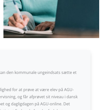
lg, kan den kommunale ungeindsats sætte et
lighed for at prøve at være elev på AGU-
isning, og får afprøvet sit niveau i dansk
bet og dagligdagen på AGU-online.
Det