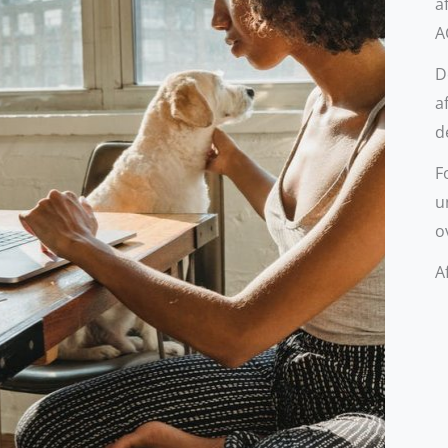
a
A
D
a
d
F
u
o
A