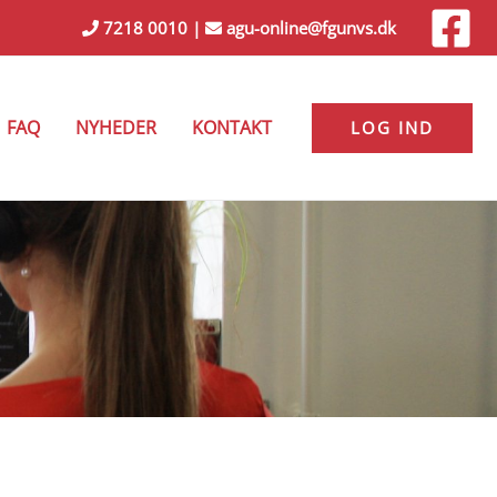
7218 0010
|
agu-online@fgunvs.dk
FAQ
NYHEDER
KONTAKT
LOG IND