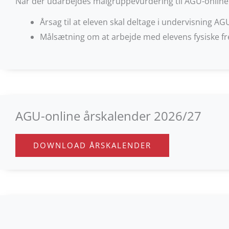
Når der udarbejdes målgruppevurdering til AGU-online e
Årsag til at eleven skal deltage i undervisning AG
Målsætning om at arbejde med elevens fysiske 
AGU-online årskalender 2026/27
DOWNLOAD ÅRSKALENDER