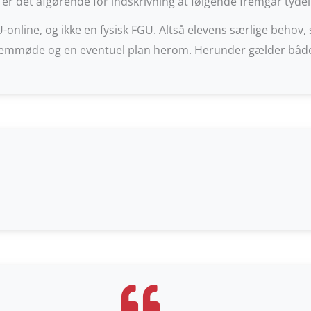
r det afgørende for indskrivning at følgende fremgår tydeli
U-online, og ikke en fysisk FGU. Altså elevens særlige behov
fremmøde og en eventuel plan herom. Herunder gælder båd